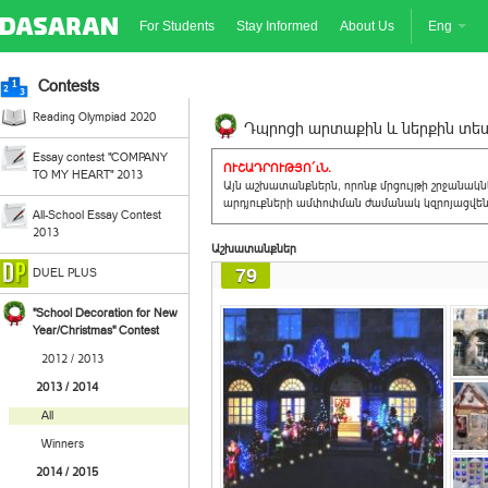
For Students
Stay Informed
About Us
Eng
Contests
Reading Olympiad 2020
Դպրոցի արտաքին և ներքին տեսք
Essay contest "COMPANY
ՈՒՇԱԴՐՈՒԹՅՈ´ւՆ.
TO MY HEART" 2013
Այն աշխատանքներն, որոնք մրցույթի շրջանակ
արդյուքների ամփոփման ժամանակ կզրոյացվեն 
All-School Essay Contest
2013
Աշխատանքներ
79
DUEL PLUS
"School Decoration for New
Year/Christmas" Contest
2012 / 2013
2013 / 2014
All
Winners
2014 / 2015