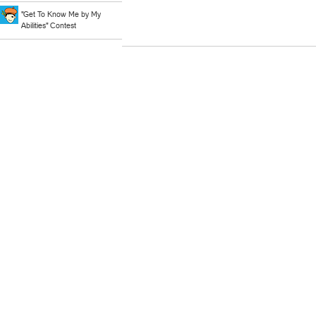
"Get To Know Me by My
Abilities" Contest