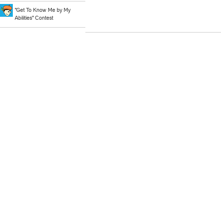
"Get To Know Me by My
Abilities" Contest