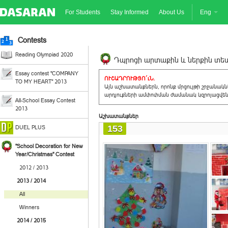
For Students
Stay Informed
About Us
Eng
Contests
Reading Olympiad 2020
Դպրոցի արտաքին և ներքին տեսք
Essay contest "COMPANY
ՈՒՇԱԴՐՈՒԹՅՈ´ւՆ.
TO MY HEART" 2013
Այն աշխատանքներն, որոնք մրցույթի շրջանակ
արդյուքների ամփոփման ժամանակ կզրոյացվեն 
All-School Essay Contest
2013
Աշխատանքներ
153
DUEL PLUS
"School Decoration for New
Year/Christmas" Contest
2012 / 2013
2013 / 2014
All
Winners
2014 / 2015