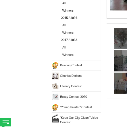
All
Winners
2015 / 2016
All
Winners
2017 / 2018
All
Winners
Painting Contest
Charles Dickens
Literary Contest
Essay Contest 2010
"Young Painter" Contest
"Keep Our City Clean" Video-
Contest