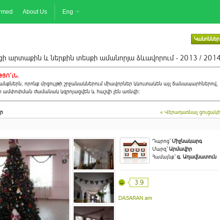
ormed
About Us
Eng
Կանոններ
ի արտաքին և ներքին տեսքի ամանորյա ձևավորում - 2013 / 201
ՅՈ´ւՆ.
նքներն, որոնք մրցույթի շրջանակներում միավորներ կկուտակեն այլ ճանապարհներով,
ի ամփոփման ժամանակ կզրոյացվեն և հաշվի չեն առնվի:
ր
« Վերադառնալ ցուցակ
Դպրոց`
Միջնակարգ
Մարզ`
Արմավիր
Համայնք`
գ. Աղավնատուն
3.9
DASARAN.am