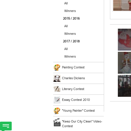
All
Winners
2015 / 2016
All
Winners
2017 / 2018
All
Winners
Painting Contest
Charles Dickens
Literary Contest
Essay Contest 2010
"Young Painter" Contest
"Keep Our City Clean" Video-
Contest