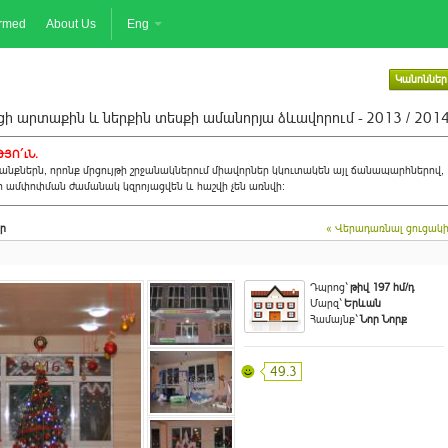
ormed
About Us
Eng
Կանոններ
ի արտաքին և ներքին տեսքի ամանորյա ձևավորում - 2013 / 201
ՅՈ´ւՆ.
նքներն, որոնք մրցույթի շրջանակներում միավորներ կկուտակեն այլ ճանապարհներով,
ի ամփոփման ժամանակ կզրոյացվեն և հաշվի չեն առնվի:
ր
« Վերադառնալ ցուցակ
Դպրոց`
թիվ 197 հմ/դ
Մարզ`
Երևան
Համայնք`
Նոր Նորք
49.3