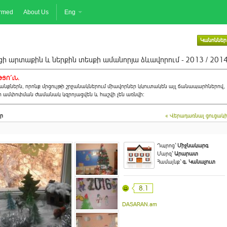
ormed
About Us
Eng
Կանոններ
ի արտաքին և ներքին տեսքի ամանորյա ձևավորում - 2013 / 201
ՅՈ´ւՆ.
նքներն, որոնք մրցույթի շրջանակներում միավորներ կկուտակեն այլ ճանապարհներով,
ի ամփոփման ժամանակ կզրոյացվեն և հաշվի չեն առնվի:
ր
« Վերադառնալ ցուցակ
Դպրոց`
Միջնակարգ
Մարզ`
Արարատ
Համայնք`
գ. Կանաչուտ
8.1
DASARAN.am