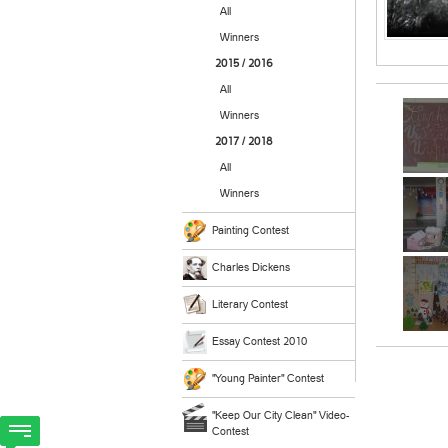
All
Winners
2015 / 2016
All
Winners
2017 / 2018
All
Winners
Painting Contest
Charles Dickens
Literary Contest
Essay Contest 2010
"Young Painter" Contest
"Keep Our City Clean" Video-
Contest