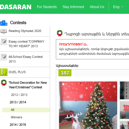
For Students
Stay Informed
About Us
Eng
Contests
Reading Olympiad 2020
Դպրոցի արտաքին և ներքին տեսք
Essay contest "COMPANY
ՈՒՇԱԴՐՈՒԹՅՈ´ւՆ.
TO MY HEART" 2013
Այն աշխատանքներն, որոնք մրցույթի շրջանակ
արդյուքների ամփոփման ժամանակ կզրոյացվեն 
All-School Essay Contest
2013
Աշխատանքներ
187
DUEL PLUS
"School Decoration for New
Year/Christmas" Contest
2012 / 2013
2013 / 2014
All
Winners
2014 / 2015