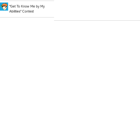
"Get To Know Me by My
Abilities" Contest