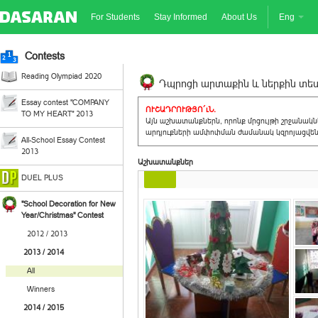
For Students
Stay Informed
About Us
Eng
Contests
Reading Olympiad 2020
Դպրոցի արտաքին և ներքին տեսք
Essay contest "COMPANY
ՈՒՇԱԴՐՈՒԹՅՈ´ւՆ.
TO MY HEART" 2013
Այն աշխատանքներն, որոնք մրցույթի շրջանակ
արդյուքների ամփոփման ժամանակ կզրոյացվեն 
All-School Essay Contest
2013
Աշխատանքներ
DUEL PLUS
"School Decoration for New
Year/Christmas" Contest
2012 / 2013
2013 / 2014
All
Winners
2014 / 2015