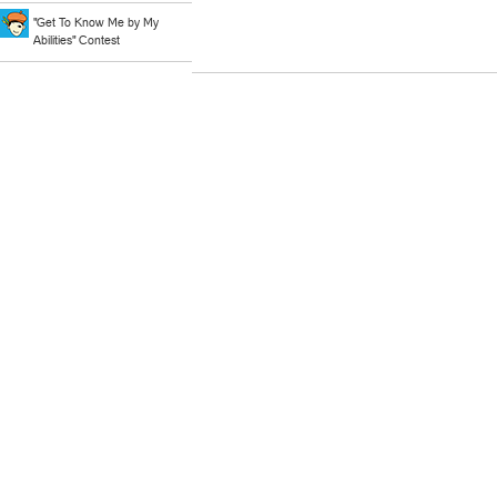
"Get To Know Me by My
Abilities" Contest