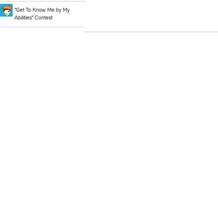
"Get To Know Me by My
Abilities" Contest