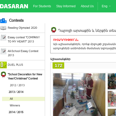
For Students
Stay Informed
About Us
Eng
Contests
Reading Olympiad 2020
Դպրոցի արտաքին և ներքին տեսք
Essay contest "COMPANY
ՈՒՇԱԴՐՈՒԹՅՈ´ւՆ.
TO MY HEART" 2013
Այն աշխատանքներն, որոնք մրցույթի շրջանակ
արդյուքների ամփոփման ժամանակ կզրոյացվեն 
All-School Essay Contest
2013
Աշխատանքներ
172
DUEL PLUS
"School Decoration for New
Year/Christmas" Contest
2012 / 2013
2013 / 2014
All
Winners
2014 / 2015