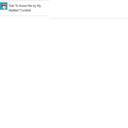
"Get To Know Me by My
Abilities" Contest