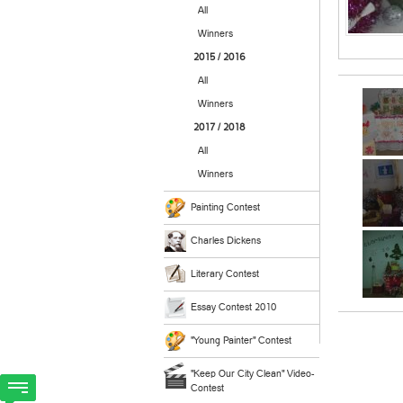
All
Winners
2015 / 2016
All
Winners
2017 / 2018
All
Winners
Painting Contest
Charles Dickens
Literary Contest
Essay Contest 2010
"Young Painter" Contest
"Keep Our City Clean" Video-
Contest