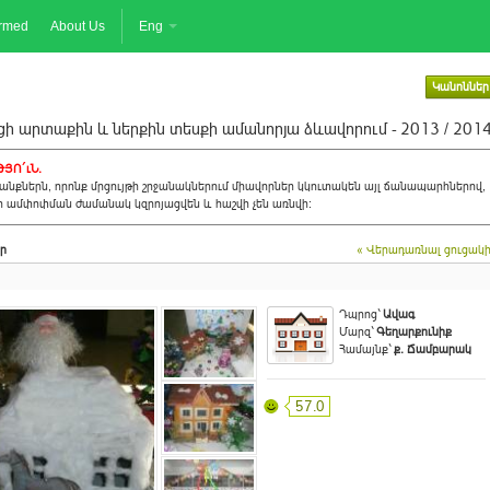
ormed
About Us
Eng
Կանոններ
ի արտաքին և ներքին տեսքի ամանորյա ձևավորում - 2013 / 201
ՅՈ´ւՆ.
նքներն, որոնք մրցույթի շրջանակներում միավորներ կկուտակեն այլ ճանապարհներով,
ի ամփոփման ժամանակ կզրոյացվեն և հաշվի չեն առնվի:
ր
« Վերադառնալ ցուցակ
Դպրոց`
Ավագ
Մարզ`
Գեղարքունիք
Համայնք`
ք. Ճամբարակ
57.0