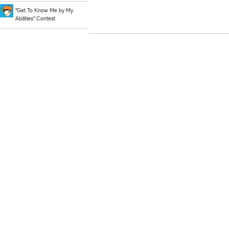
"Get To Know Me by My
Abilities" Contest