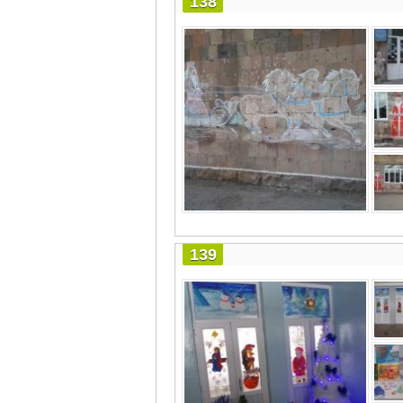
138
139