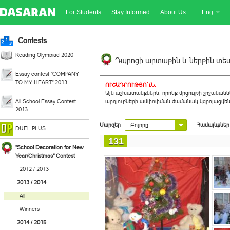
For Students
Stay Informed
About Us
Eng
Contests
Reading Olympiad 2020
Դպրոցի արտաքին և ներքին տեսք
Essay contest "COMPANY
TO MY HEART" 2013
ՈՒՇԱԴՐՈՒԹՅՈ´ւՆ.
Այն աշխատանքներն, որոնք մրցույթի շրջանակ
All-School Essay Contest
արդյուքների ամփոփման ժամանակ կզրոյացվեն 
2013
Մարզեր
Բոլորը
Համայնքներ
DUEL PLUS
131
"School Decoration for New
Year/Christmas" Contest
2012 / 2013
2013 / 2014
All
Winners
2014 / 2015