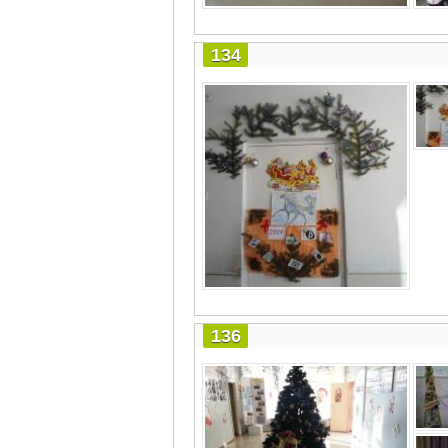
134
136