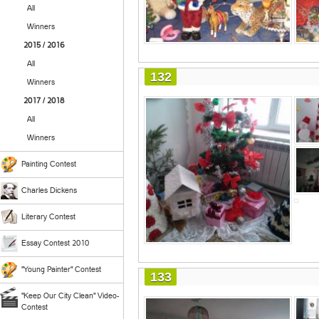
All
Winners
2015 / 2016
All
132
Winners
2017 / 2018
All
Winners
Painting Contest
Charles Dickens
Literary Contest
Essay Contest 2010
"Young Painter" Contest
133
"Keep Our City Clean" Video-
Contest