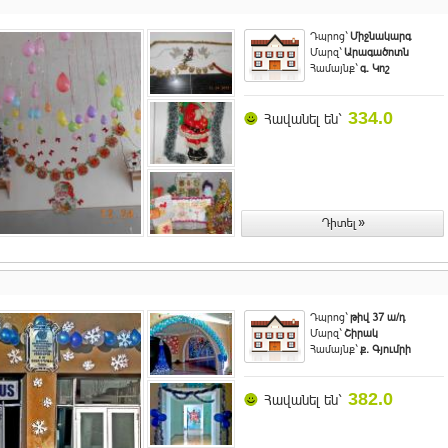
Դպրոց`
Միջնակարգ
Մարզ`
Արագածոտն
Համայնք`
գ. Կոշ
334.0
Հավանել են`
Դպրոց`
թիվ 37 ա/դ
Մարզ`
Շիրակ
Համայնք`
ք. Գյումրի
382.0
Հավանել են`