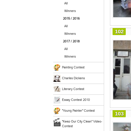
All
Winners
2015 / 2016
All
102
Winners
2017 / 2018
All
Winners
Painting Contest
Charles Dickens
Literary Contest
Essay Contest 2010
"Young Painter" Contest
103
"Keep Our City Clean" Video-
Contest