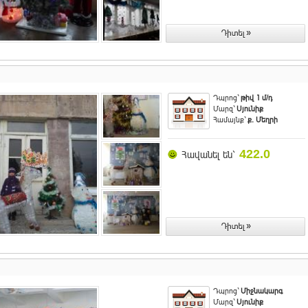
Դպրոց`
թիվ 1 մ/դ
Մարզ`
Սյունիք
Համայնք`
ք. Մեղրի
422.0
Հավանել են`
Դպրոց`
Միջնակարգ
Մարզ`
Սյունիք