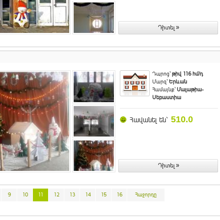
Դպրոց`
թիվ 116 հմ/դ
Մարզ`
Երևան
Համայնք`
Մալաթիա-
Սեբաստիա
510.0
Հավանել են`
9
10
11
12
13
14
15
16
Հաջորդը