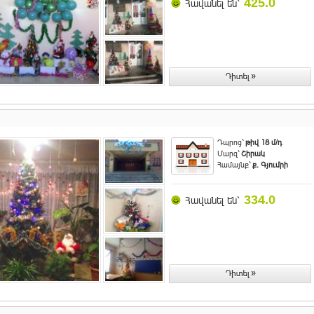
425.0
Հավանել են`
Դպրոց`
թիվ 18 մ/դ
Մարզ`
Շիրակ
Համայնք`
ք. Գյումրի
334.0
Հավանել են`