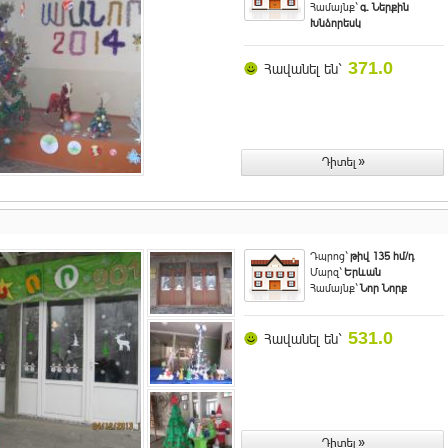
Համայնք`
գ. Ներքին
Խնձորեսկ
371.0
Հավանել են`
Դպրոց`
թիվ 135 հմ/դ
Մարզ`
Երևան
Համայնք`
Նոր Նորք
531.0
Հավանել են`