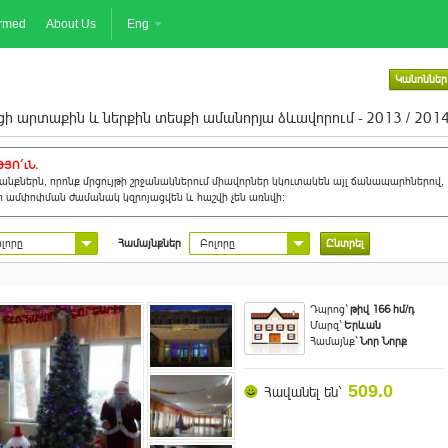
ormed
About Us
Eng
Կանոններ
ի արտաքին և ներքին տեսքի ամանորյա ձևավորում - 2013 / 201
ՅՈ´ւՆ.
նքներն, որոնք մրցույթի շրջանակներում միավորներ կկուտակեն այլ ճանապարհներով,
ի ամփոփման ժամանակ կզրոյացվեն և հաշվի չեն առնվի:
լորը
Համայնքներ
Բոլորը
Ընտրել
Դպրոց`
թիվ 166 հմ/դ
Մարզ`
Երևան
Համայնք`
Նոր Նորք
509.0
Հավանել են`