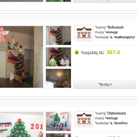
Դպրոց`
Հիմնական
Մարզ`
Կոտայք
Համայնք`
գ. Կաթնաղբյուր
367.0
Հավանել են`
Դպրոց`
Միջնակարգ
Մարզ`
Կոտայք
Համայնք`
գ. Արամուս