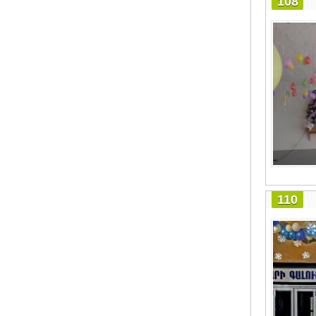
108
110