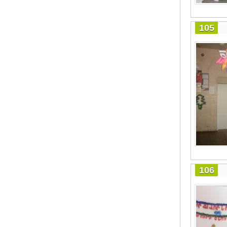
105
106