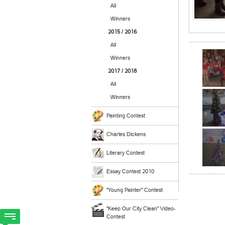
All
Winners
2015 / 2016
All
Winners
2017 / 2018
All
Winners
Painting Contest
Charles Dickens
Literary Contest
Essay Contest 2010
"Young Painter" Contest
"Keep Our City Clean" Video-
Contest