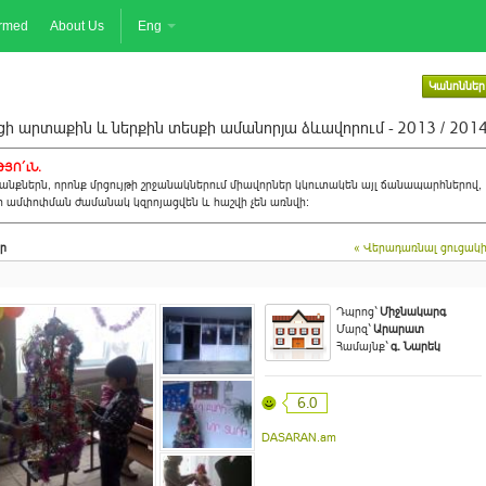
ormed
About Us
Eng
Կանոններ
ի արտաքին և ներքին տեսքի ամանորյա ձևավորում - 2013 / 201
ՅՈ´ւՆ.
նքներն, որոնք մրցույթի շրջանակներում միավորներ կկուտակեն այլ ճանապարհներով,
ի ամփոփման ժամանակ կզրոյացվեն և հաշվի չեն առնվի:
ր
« Վերադառնալ ցուցակ
Դպրոց`
Միջնակարգ
Մարզ`
Արարատ
Համայնք`
գ. Նարեկ
6.0
DASARAN.am